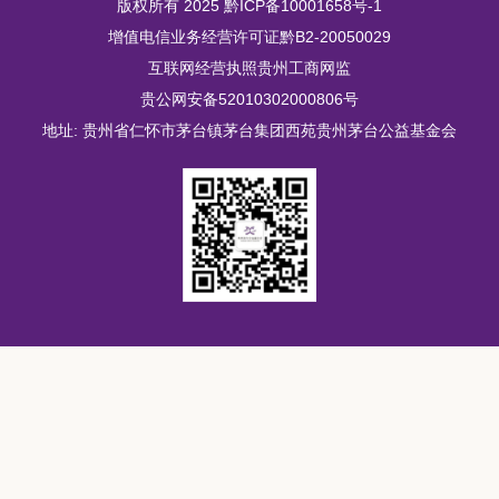
版权所有 2025
黔ICP备10001658号-1
增值电信业务经营许可证黔B2-20050029
互联网经营执照贵州工商网监
贵公网安备52010302000806号
地址: 贵州省仁怀市茅台镇茅台集团西苑贵州茅台公益基金会