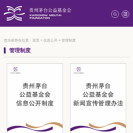
您当前所在位置：
首页
>
信息公开
>
管理制度
管理制度