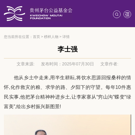
您当前所在位置：
首页
>
榜样人物
>
详情
李士强
文章来源:
发布时间：2025年07月30日
文章作者:
他从乡土中走来,用半生耕耘,
将饮水思源回报桑梓的情
怀,
化作救
灾
的粮、求学的路、夕阳下的守望。每年10件惠
民实事,他把茅台精神种进乡土,
让李家
寨
从“穷山沟”
蝶变
“绿
富美”
,
绘出
乡村
振兴新图景
!