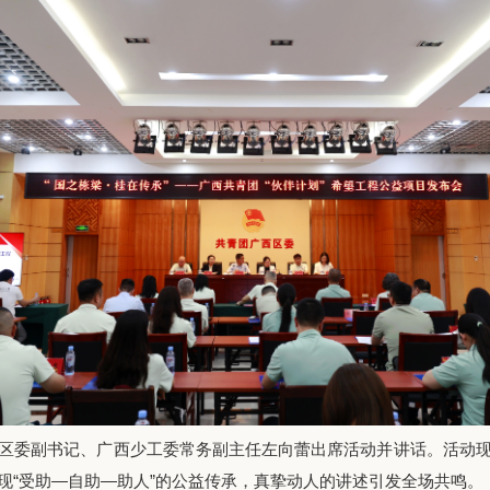
委副书记、广西少工委常务副主任左向蕾出席活动并讲话。活动现
现“受助—自助—助人”的公益传承，真挚动人的讲述引发全场共鸣。