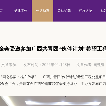
页
党建工作
公益动态
公益矩阵
榜样人物
益
金会受邀参加广西共青团“伙伴计划”希望工
文章来源:
发布时间：2026年04月23日
文章作者: 黄鹭鹭
际，“国之栋梁・桂在传承”——广西共青团“伙伴计划”希望工程公益项
金会主办，贵州茅台广西经销商联谊会支持举办。主办方发布广西共青