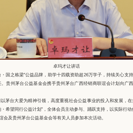
卓玛才让讲话
国之栋梁”公益品牌，助学十四载资助超26万学子，持续关心支
。贵州茅台公益基金会携手贵州茅台广西经销商联谊会计划向广西
茅台大爱为精神引领，高度重视社会公益事业的投入和发展，在
桂韵・希望同行公益计划”，全体会员主动参与、踊跃支持，以实际行
会及贵州茅台公益基金会等有关人员参加本次活动。