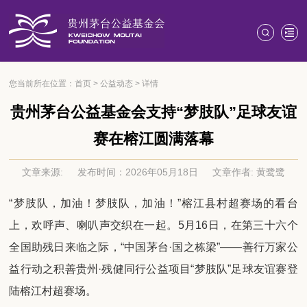
您当前所在位置：
首页
>
公益动态
>
详情
贵州茅台公益基金会支持“梦肢队”足球友谊
赛在榕江圆满落幕
文章来源:
发布时间：2026年05月18日
文章作者: 黄鹭鹭
“梦肢队，加油！梦肢队，加油！”榕江县村超赛场的看台
上，欢呼声、喇叭声交织在一起。5月16日，在第三十六个
全国助残日来临之际，“中国茅台·国之栋梁”——善行万家公
益行动之积善贵州·残健同行公益项目“梦肢队”足球友谊赛登
陆榕江村超赛场。