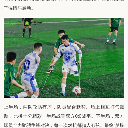
了温情与感动。
上半场，两队攻防有序，队员配合默契、场上相互打气鼓
劲，比拼十分精彩，半场战罢双方0:0战平。下半场，双方
球员全力驰骋争锋对决，每一次对抗都扣人心弦。最终“梦肢