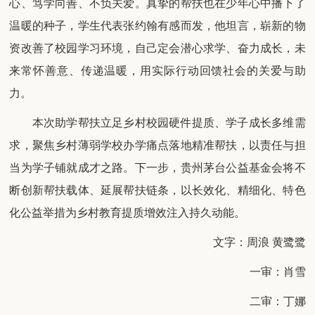
心、笃学向善、不负关爱。真挚的帮扶也在少年心中播下了
温暖的种子，学生代表张约翰有感而发，他坦言，崭新的物
资改善了校园学习环境，自己定会潜心求学、奋力成长，未
来常怀善意、传递温暖，用实际行动回馈社会的关爱与助
力。
本次助学帮扶立足乡村校园硬件提质、学子成长多维需
求，聚焦乡村薄弱学校办学痛点落地精准帮扶，以责任与担
当为学子铺就成才之路。下一步，贵州茅台公益基金会将不
断创新帮扶载体、延展帮扶链条，以长效化、精细化、特色
化公益举措为乡村教育提质增效注入持久动能。
文字：周浪 黄鹭鹭
一审：肖雪
二审：丁娜