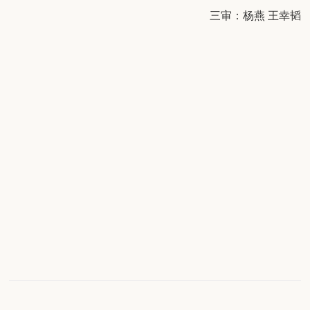
三审：杨燕 王幸韬