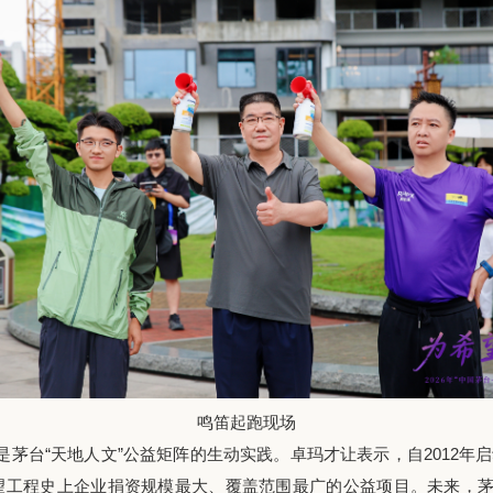
鸣笛起跑现场
是茅台
“天地人文”公益矩阵的生动实践。
卓玛才让表示，
自
2012
望工程史上企业捐资规模最大、覆盖范围最广的公益项目。
未来，