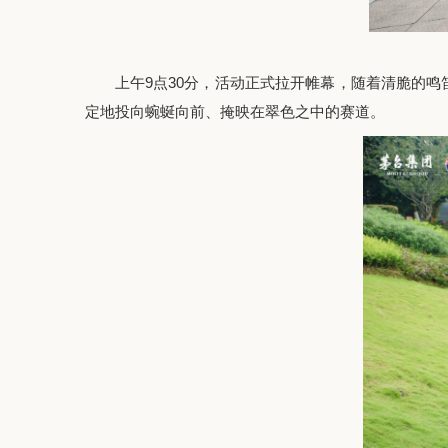
上午
9点30分，活动正式拉开帷幕
，
随着清脆
的
鸣
定地投向蜿蜒向前、掩映在翠色之中的赛道。