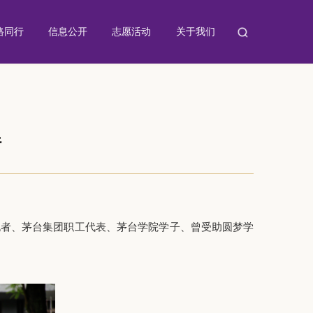
路同行
信息公开
志愿活动
关于我们
行
跑者
、
茅台集团职工代表、茅台学院学子
、
曾受助圆梦学