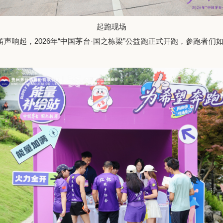
起跑现场
笛
声响起
，
2026年“中国茅台·国之栋梁”公益跑正式开跑
，
参跑者们