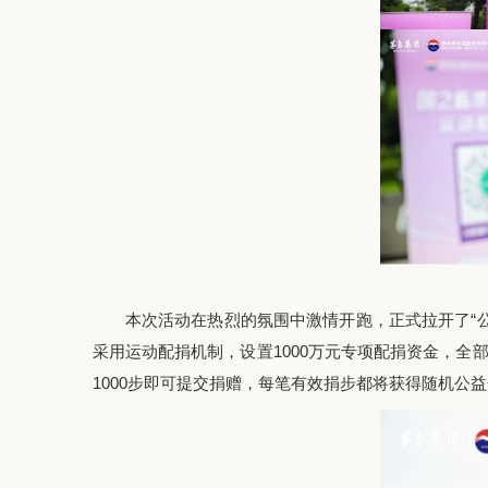
本次活动在
热烈的氛围中激情
开跑，正式拉开了
“
采用运动配捐机制，设置
1000万元专项配捐资金，全
1000步
即可提交
捐赠，
每笔有效捐步都将获得随机公益