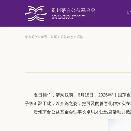
首
您当前所在位置：
首页
>
公益动态
>
详情
夏日楠竹，清风送爽
。
6月
18日，2026年“中国茅
子
等
汇聚于此，
以奔跑之姿，把可及的善意化作实实在
贵州茅台公益基金会理事长卓玛才让出席活动并致