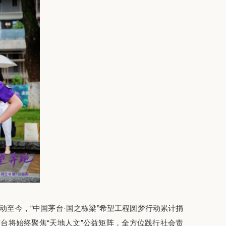
年启动至今，“中国茅台·国之栋梁”希望工程圆梦行动累计捐
茅台
将始终聚焦
“天地人文”公益矩阵，全方位践行社会责