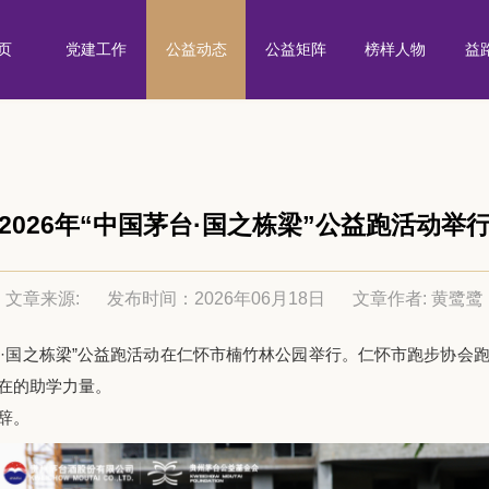
页
党建工作
公益动态
公益矩阵
榜样人物
益
2026年“中国茅台·国之栋梁”公益跑活动举
文章来源:
发布时间：2026年06月18日
文章作者: 黄鹭鹭
台·国之栋梁”公益跑
活动
在仁怀市楠竹林公园
举行
。仁怀市跑步协会
在的助学力量。
辞。