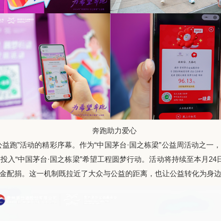
奔跑助力爱心
公益
跑
”活动
的精彩序幕。
作为
“中国茅台·国之栋梁”公益周活动之一
部投入“中国茅台·国之栋梁”希望工程圆梦行动。活动
将
持续至本月
24
金配捐。这一机制既拉近了大众与公益的距离，也让公益转化为身