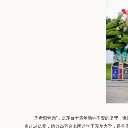
“为希望奔跑”
，是茅台十四年助学
不变的坚守
，
也
资超14亿元，助力26万余名
困难
学子圆梦大学，是希