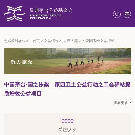
您当前所在位置：
首页
>
公益矩阵
>
人-敬人惠众
>
家园卫士公益行动
中国茅台·国之栋梁—家园卫士公益行动之工会驿站提
质增效公益项目
查看更多 >
9000
受益/人次