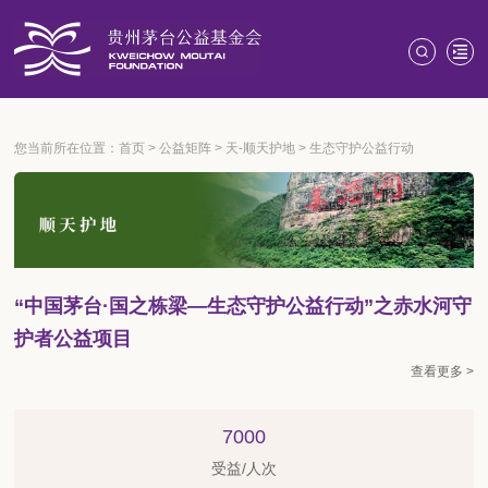
您当前所在位置：
首页
>
公益矩阵
>
天-顺天护地
>
生态守护公益行动
“中国茅台·国之栋梁—生态守护公益行动”之赤水河守
护者公益项目
查看更多 >
7000
受益/人次